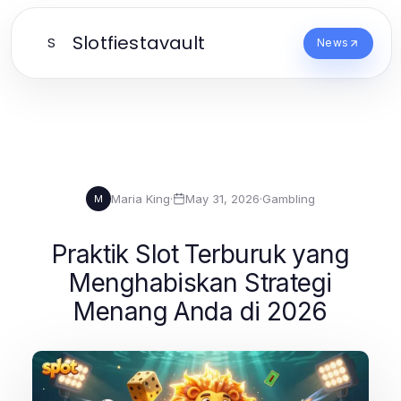
Slotfiestavault
S
News
Maria King
·
May 31, 2026
·
Gambling
M
Praktik Slot Terburuk yang
Menghabiskan Strategi
Menang Anda di 2026