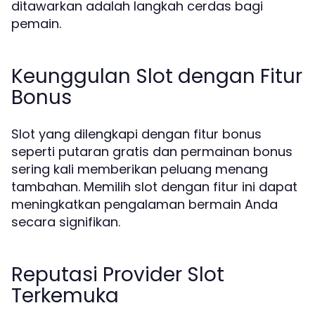
ditawarkan adalah langkah cerdas bagi
pemain.
Keunggulan Slot dengan Fitur
Bonus
Slot yang dilengkapi dengan fitur bonus
seperti putaran gratis dan permainan bonus
sering kali memberikan peluang menang
tambahan. Memilih slot dengan fitur ini dapat
meningkatkan pengalaman bermain Anda
secara signifikan.
Reputasi Provider Slot
Terkemuka