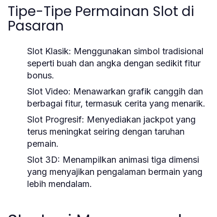
Tipe-Tipe Permainan Slot di
Pasaran
Slot Klasik: Menggunakan simbol tradisional
seperti buah dan angka dengan sedikit fitur
bonus.
Slot Video: Menawarkan grafik canggih dan
berbagai fitur, termasuk cerita yang menarik.
Slot Progresif: Menyediakan jackpot yang
terus meningkat seiring dengan taruhan
pemain.
Slot 3D: Menampilkan animasi tiga dimensi
yang menyajikan pengalaman bermain yang
lebih mendalam.