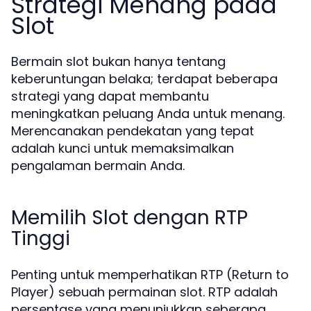
Strategi Menang pada
Slot
Bermain slot bukan hanya tentang
keberuntungan belaka; terdapat beberapa
strategi yang dapat membantu
meningkatkan peluang Anda untuk menang.
Merencanakan pendekatan yang tepat
adalah kunci untuk memaksimalkan
pengalaman bermain Anda.
Memilih Slot dengan RTP
Tinggi
Penting untuk memperhatikan RTP (Return to
Player) sebuah permainan slot. RTP adalah
persentase yang menunjukkan seberapa