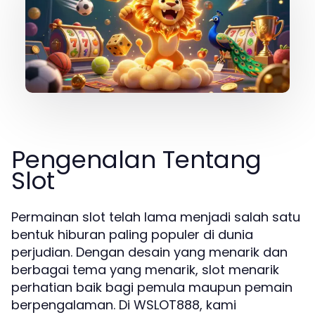
Pengenalan Tentang
Slot
Permainan slot telah lama menjadi salah satu
bentuk hiburan paling populer di dunia
perjudian. Dengan desain yang menarik dan
berbagai tema yang menarik, slot menarik
perhatian baik bagi pemula maupun pemain
berpengalaman. Di WSLOT888, kami