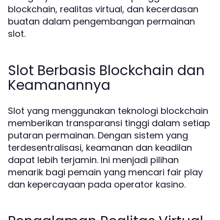
blockchain, realitas virtual, dan kecerdasan
buatan dalam pengembangan permainan
slot.
Slot Berbasis Blockchain dan
Keamanannya
Slot yang menggunakan teknologi blockchain
memberikan transparansi tinggi dalam setiap
putaran permainan. Dengan sistem yang
terdesentralisasi, keamanan dan keadilan
dapat lebih terjamin. Ini menjadi pilihan
menarik bagi pemain yang mencari fair play
dan kepercayaan pada operator kasino.