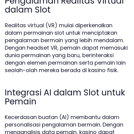
Pengalaman Realitas Virtual
dalam Slot
Realitas virtual (VR) mulai diperkenalkan
dalam permainan slot untuk menciptakan
pengalaman bermain yang lebih mendalam.
Dengan headset VR, pemain dapat memasuki
dunia permainan yang baru, berinteraksi
dengan elemen permainan serta pemain lain
seolah-olah mereka berada di kasino fisik.
Integrasi AI dalam Slot untuk
Pemain
Kecerdasan buatan (AI) membantu dalam
personalisasi pengalaman bermain. Dengan
menganalisis data pemain, kasino dapat