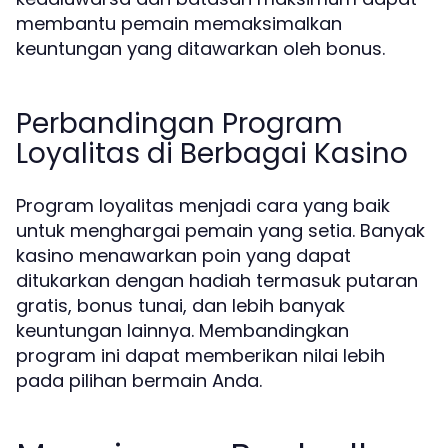
membantu pemain memaksimalkan
keuntungan yang ditawarkan oleh bonus.
Perbandingan Program
Loyalitas di Berbagai Kasino
Program loyalitas menjadi cara yang baik
untuk menghargai pemain yang setia. Banyak
kasino menawarkan poin yang dapat
ditukarkan dengan hadiah termasuk putaran
gratis, bonus tunai, dan lebih banyak
keuntungan lainnya. Membandingkan
program ini dapat memberikan nilai lebih
pada pilihan bermain Anda.