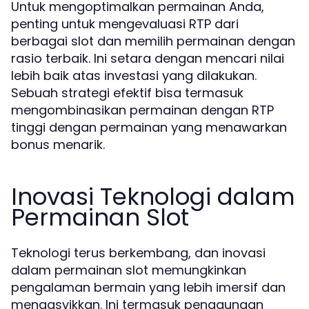
Untuk mengoptimalkan permainan Anda,
penting untuk mengevaluasi RTP dari
berbagai slot dan memilih permainan dengan
rasio terbaik. Ini setara dengan mencari nilai
lebih baik atas investasi yang dilakukan.
Sebuah strategi efektif bisa termasuk
mengombinasikan permainan dengan RTP
tinggi dengan permainan yang menawarkan
bonus menarik.
Inovasi Teknologi dalam
Permainan Slot
Teknologi terus berkembang, dan inovasi
dalam permainan slot memungkinkan
pengalaman bermain yang lebih imersif dan
mengasyikkan. Ini termasuk penggunaan