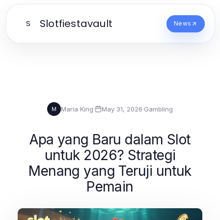
Slotfiestavault
S
News
Maria King
·
May 31, 2026
·
Gambling
M
Apa yang Baru dalam Slot
untuk 2026? Strategi
Menang yang Teruji untuk
Pemain