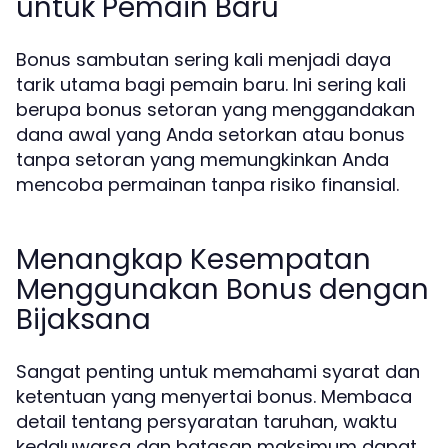
untuk Pemain Baru
Bonus sambutan sering kali menjadi daya
tarik utama bagi pemain baru. Ini sering kali
berupa bonus setoran yang menggandakan
dana awal yang Anda setorkan atau bonus
tanpa setoran yang memungkinkan Anda
mencoba permainan tanpa risiko finansial.
Menangkap Kesempatan
Menggunakan Bonus dengan
Bijaksana
Sangat penting untuk memahami syarat dan
ketentuan yang menyertai bonus. Membaca
detail tentang persyaratan taruhan, waktu
kedaluwarsa dan batasan maksimum dapat