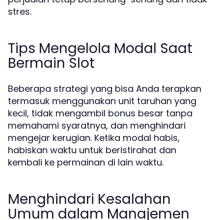
stres.
Tips Mengelola Modal Saat
Bermain Slot
Beberapa strategi yang bisa Anda terapkan
termasuk menggunakan unit taruhan yang
kecil, tidak mengambil bonus besar tanpa
memahami syaratnya, dan menghindari
mengejar kerugian. Ketika modal habis,
habiskan waktu untuk beristirahat dan
kembali ke permainan di lain waktu.
Menghindari Kesalahan
Umum dalam Manajemen