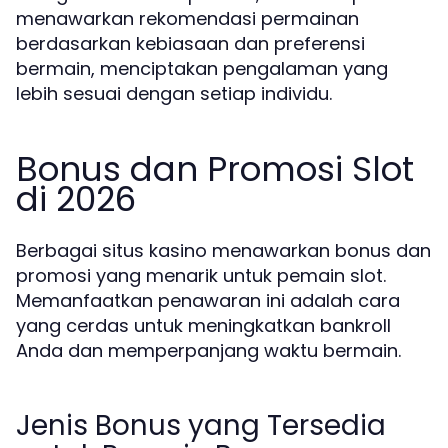
menawarkan rekomendasi permainan
berdasarkan kebiasaan dan preferensi
bermain, menciptakan pengalaman yang
lebih sesuai dengan setiap individu.
Bonus dan Promosi Slot
di 2026
Berbagai situs kasino menawarkan bonus dan
promosi yang menarik untuk pemain slot.
Memanfaatkan penawaran ini adalah cara
yang cerdas untuk meningkatkan bankroll
Anda dan memperpanjang waktu bermain.
Jenis Bonus yang Tersedia