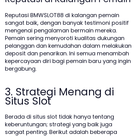
Reputasi BMWSLOT88 di kalangan pemain
sangat baik, dengan banyak testimoni positif
mengenai pengalaman bermain mereka.
Pemain sering menyoroti kualitas dukungan
pelanggan dan kemudahan dalam melakukan
deposit dan penarikan. Ini semua menambah
kepercayaan diri bagi pemain baru yang ingin
bergabung.
3. Strategi Menang di
Situs Slot
Berada di situs slot tidak hanya tentang
keberuntungan; strategi yang baik juga
sangat penting. Berikut adalah beberapa