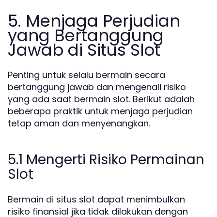
5. Menjaga Perjudian
yang Bertanggung
Jawab di Situs Slot
Penting untuk selalu bermain secara
bertanggung jawab dan mengenali risiko
yang ada saat bermain slot. Berikut adalah
beberapa praktik untuk menjaga perjudian
tetap aman dan menyenangkan.
5.1 Mengerti Risiko Permainan
Slot
Bermain di situs slot dapat menimbulkan
risiko finansial jika tidak dilakukan dengan