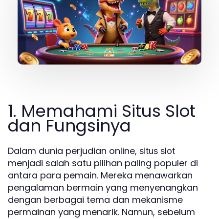
1. Memahami Situs Slot
dan Fungsinya
Dalam dunia perjudian online,
situs slot
menjadi salah satu pilihan paling populer di
antara para pemain. Mereka menawarkan
pengalaman bermain yang menyenangkan
dengan berbagai tema dan mekanisme
permainan yang menarik. Namun, sebelum