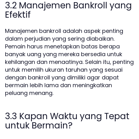
3.2 Manajemen Bankroll yang
Efektif
Manajemen bankroll adalah aspek penting
dalam perjudian yang sering diabaikan.
Pemain harus menetapkan batas berapa
banyak uang yang mereka bersedia untuk
kehilangan dan menaatinya. Selain itu, penting
untuk memilih ukuran taruhan yang sesuai
dengan bankroll yang dimiliki agar dapat
bermain lebih lama dan meningkatkan
peluang menang.
3.3 Kapan Waktu yang Tepat
untuk Bermain?