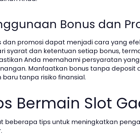
nggunaan Bonus dan Pr
 dan promosi dapat menjadi cara yang efek
ari syarat dan ketentuan setiap bonus, ter
stikan Anda memahami persyaratan yang p
angan. Manfaatkan bonus tanpa deposit at
 baru tanpa risiko finansial.
ps Bermain Slot Ga
ut beberapa tips untuk meningkatkan peng
.