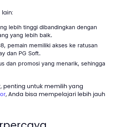
lain:
g lebih tinggi dibandingkan dengan
ng yang lebih baik.
, pemain memiliki akses ke ratusan
ay dan PG Soft.
s dan promosi yang menarik, sehingga
, penting untuk memilih yang
, Anda bisa mempelajari lebih jauh
cor
erpercaya