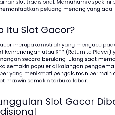
inan slot tradisional. Memahami aspek ini p
memanfaatkan peluang menang yang ada.
 Itu Slot Gacor?
gacor merupakan istilah yang mengacu pada 
at kemenangan atau RTP (Return to Player) 
angan secara berulang-ulang saat memain
a semakin populer di kalangan penggemar p
er yang menikmati pengalaman bermain di
ot maxwin semakin terbuka lebar.
unggulan Slot Gacor Dib
disional