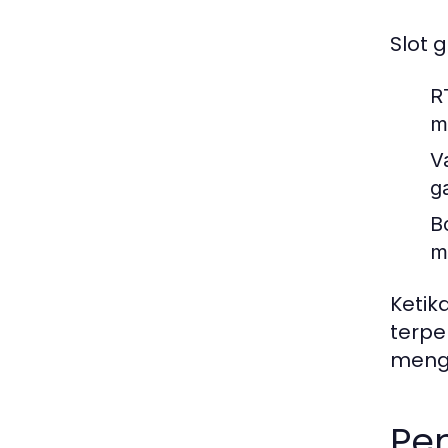
Slot 
R
m
V
g
B
m
Ketik
terp
menge
Pen