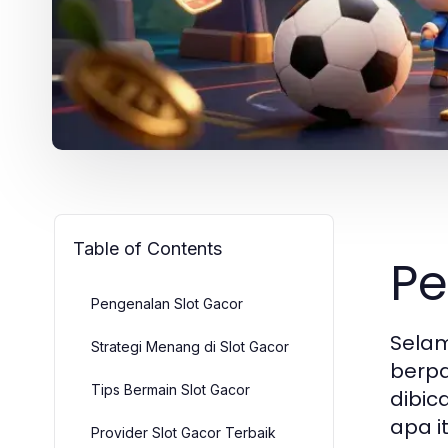
Table of Contents
Pe
Pengenalan Slot Gacor
Selam
Strategi Menang di Slot Gacor
berpa
Tips Bermain Slot Gacor
dibic
apa i
Provider Slot Gacor Terbaik