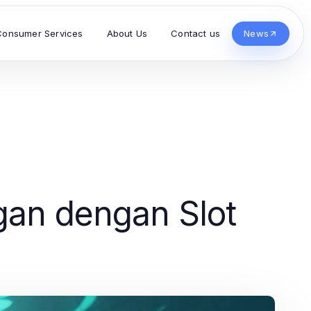
Consumer Services
About Us
Contact us
News
an dengan Slot