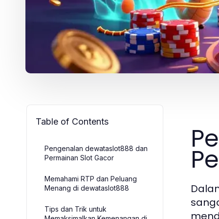
Table of Contents
Pe
Pe
Pengenalan dewataslot888 dan
Permainan Slot Gacor
Memahami RTP dan Peluang
Dalam
Menang di dewataslot888
sanga
Tips dan Trik untuk
menda
Memaksimalkan Kemenangan di