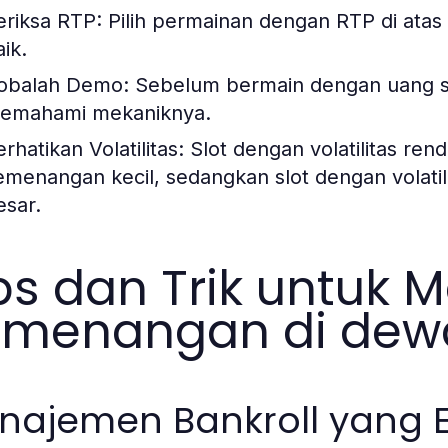
eriksa RTP: Pilih permainan dengan RTP di ata
ik.
obalah Demo: Sebelum bermain dengan uang s
emahami mekaniknya.
erhatikan Volatilitas: Slot dengan volatilitas 
emenangan kecil, sedangkan slot dengan volati
esar.
ps dan Trik untuk
menangan di dewa
ajemen Bankroll yang Ef