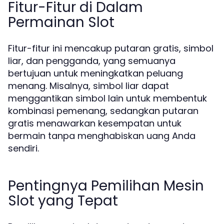
Fitur-Fitur di Dalam
Permainan Slot
Fitur-fitur ini mencakup putaran gratis, simbol
liar, dan pengganda, yang semuanya
bertujuan untuk meningkatkan peluang
menang. Misalnya, simbol liar dapat
menggantikan simbol lain untuk membentuk
kombinasi pemenang, sedangkan putaran
gratis menawarkan kesempatan untuk
bermain tanpa menghabiskan uang Anda
sendiri.
Pentingnya Pemilihan Mesin
Slot yang Tepat