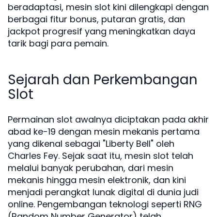
beradaptasi, mesin slot kini dilengkapi dengan
berbagai fitur bonus, putaran gratis, dan
jackpot progresif yang meningkatkan daya
tarik bagi para pemain.
Sejarah dan Perkembangan
Slot
Permainan slot awalnya diciptakan pada akhir
abad ke-19 dengan mesin mekanis pertama
yang dikenal sebagai "Liberty Bell" oleh
Charles Fey. Sejak saat itu, mesin slot telah
melalui banyak perubahan, dari mesin
mekanis hingga mesin elektronik, dan kini
menjadi perangkat lunak digital di dunia judi
online. Pengembangan teknologi seperti RNG
(Random Number Generator) telah