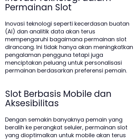
Permainan Slot
Inovasi teknologi seperti kecerdasan buatan
(AI) dan analitik data akan terus
mempengaruhi bagaimana permainan slot
dirancang. Ini tidak hanya akan meningkatkan
pengalaman pengguna tetapi juga
menciptakan peluang untuk personalisasi
permainan berdasarkan preferensi pemain.
Slot Berbasis Mobile dan
Aksesibilitas
Dengan semakin banyaknya pemain yang
beralih ke perangkat seluler, permainan slot
yang dioptimalkan untuk mobile akan terus