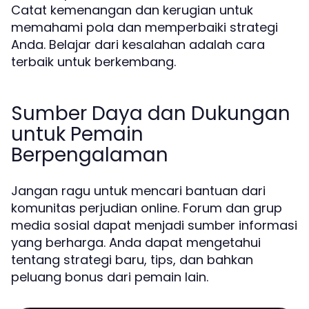
Catat kemenangan dan kerugian untuk
memahami pola dan memperbaiki strategi
Anda. Belajar dari kesalahan adalah cara
terbaik untuk berkembang.
Sumber Daya dan Dukungan
untuk Pemain
Berpengalaman
Jangan ragu untuk mencari bantuan dari
komunitas perjudian online. Forum dan grup
media sosial dapat menjadi sumber informasi
yang berharga. Anda dapat mengetahui
tentang strategi baru, tips, dan bahkan
peluang bonus dari pemain lain.