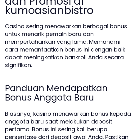
dan Promosi di
kumoasianbistro
Casino sering menawarkan berbagai bonus
untuk menarik pemain baru dan
mempertahankan yang lama. Memahami
cara memanfaatkan bonus ini dengan baik
dapat meningkatkan bankroll Anda secara
signifikan.
Panduan Mendapatkan
Bonus Anggota Baru
Biasanya, kasino menawarkan bonus kepada
anggota baru saat melakukan deposit
pertama. Bonus ini sering kali berupa
persentase dari deposit awal Anda. Pastikan