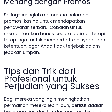
Menang dengan Promosi
Sering-seringlah memeriksa halaman
promosi kasino untuk mendapatkan
penawaran terbaru. Cobalah untuk
memanfaatkan bonus secara optimal, tetapi
tetap ingat untuk memperhatikan syarat dan
ketentuan, agar Anda tidak terjebak dalam
jebakan umpan.
Tips dan Trik dari
Profesional untuk
Perjudian yang Sukses
Bagi mereka yang ingin meningkatkan
permainan mereka lebih jauh, berikut adalah
beberapa tips dan trik dari para profesional: