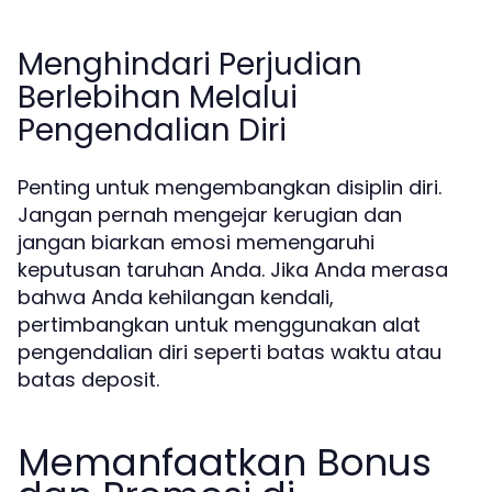
Menghindari Perjudian
Berlebihan Melalui
Pengendalian Diri
Penting untuk mengembangkan disiplin diri.
Jangan pernah mengejar kerugian dan
jangan biarkan emosi memengaruhi
keputusan taruhan Anda. Jika Anda merasa
bahwa Anda kehilangan kendali,
pertimbangkan untuk menggunakan alat
pengendalian diri seperti batas waktu atau
batas deposit.
Memanfaatkan Bonus