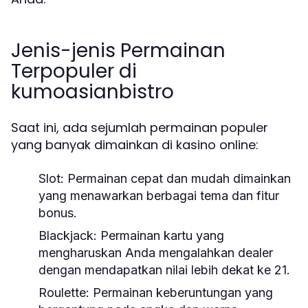
Jenis-jenis Permainan
Terpopuler di
kumoasianbistro
Saat ini, ada sejumlah permainan populer
yang banyak dimainkan di kasino online:
Slot:
Permainan cepat dan mudah dimainkan
yang menawarkan berbagai tema dan fitur
bonus.
Blackjack:
Permainan kartu yang
mengharuskan Anda mengalahkan dealer
dengan mendapatkan nilai lebih dekat ke 21.
Roulette:
Permainan keberuntungan yang