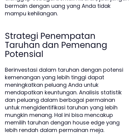
bermain dengan uang yang Anda tidak
mampu kehilangan.
Strategi Penempatan
Taruhan dan Pemenang
Potensial
Berinvestasi dalam taruhan dengan potensi
kemenangan yang lebih tinggi dapat
meningkatkan peluang Anda untuk
mendapatkan keuntungan. Analisis statistik
dan peluang dalam berbagai permainan
untuk mengidentifikasi taruhan yang lebih
mungkin menang. Hal ini bisa mencakup
memilih taruhan dengan house edge yang
lebih rendah dalam permainan meja.