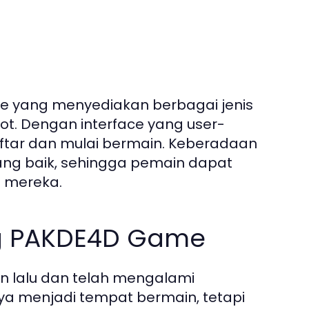
e yang menyediakan berbagai jenis
ot. Dengan interface yang user-
tar dan mulai bermain. Keberadaan
ng baik, sehingga pemain dapat
 mereka.
ng PAKDE4D Game
n lalu dan telah mengalami
nya menjadi tempat bermain, tetapi