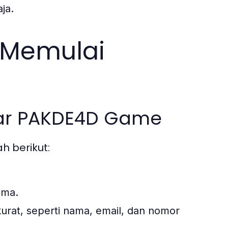
ja.
 Memulai
ar PAKDE4D Game
h berikut:
ama.
kurat, seperti nama, email, dan nomor