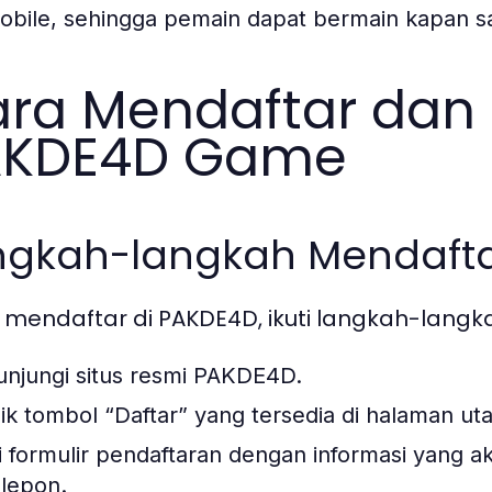
obile, sehingga pemain dapat bermain kapan sa
ra Mendaftar dan
AKDE4D Game
ngkah-langkah Mendaft
 mendaftar di PAKDE4D, ikuti langkah-langka
unjungi situs resmi PAKDE4D.
lik tombol “Daftar” yang tersedia di halaman ut
si formulir pendaftaran dengan informasi yang a
elepon.