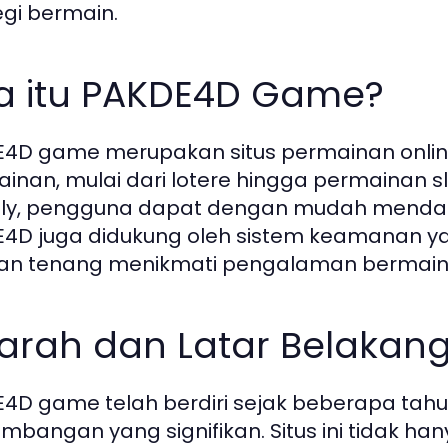
egi bermain.
a itu PAKDE4D Game?
4D game merupakan situs permainan onlin
inan, mulai dari lotere hingga permainan sl
dly, pengguna dapat dengan mudah mendaf
4D juga didukung oleh sistem keamanan ya
an tenang menikmati pengalaman bermain
jarah dan Latar Belaka
4D game telah berdiri sejak beberapa tahu
mbangan yang signifikan. Situs ini tidak ha