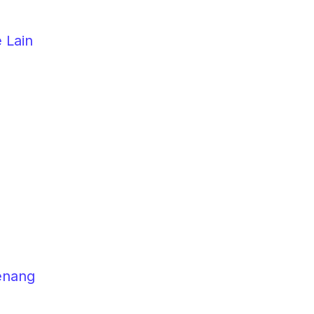
 Lain
Menang