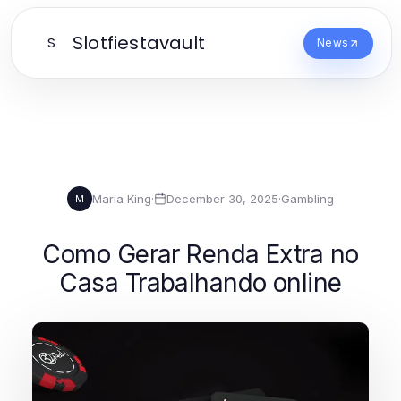
Slotfiestavault
S
News
Maria King
·
December 30, 2025
·
Gambling
M
Como Gerar Renda Extra no
Casa Trabalhando online